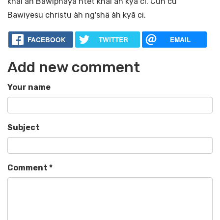
khai àh Bawiphaya htet khai àh kya ci. Cun cu
Bawiyesu christu àh ng'shä àh kyã ci.
FACEBOOK
TWITTER
EMAIL
Add new comment
Your name
Subject
Comment
*