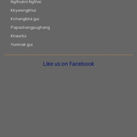
Ngthukni Ngthei
Kkyawngkhui
Kchangkbä gui
Papashangpughang
Khawtüi
Yumnak gui
Like us on Facebook