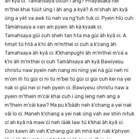
àh kyã ci. Támāhsàyà cicuh i ang? Phayasaka hei
m'thei khai túüt úng i àh ang a kyã? A m'shah àh kyã
úng a yèt va awk tú neh va ng'tuh tuk ci. Pyein hlü cuh
Tāmàhsaya a van am pyein àh kä kyaak ci.
Tamahsaya gùi cuh sheh tan hta ma gùi àh kyã ci. A
hmat tú htâ a k'ni àh m'mthei ci cuh a k'cang àh
Tamahsaya àh kyã ci. K'khanpughi àh m'mthei m'cä a
k'ni àh m'mthei ci cuh Tamàhsaya ah kyã Bawiyesu
christu naw pyein neh nang mi ning yei nà gùi neh ni
m'om ih tú gùi ci ni tú m'bei tú gùi ci gùi cuh kei na yei
nak ci gùi nei ci neh pyein ci. Bawiyesu christu naw a
pyein m'thein m'cäi khai cuh i úng leng neh ang a
m'thein m'cäi kaw? Ma pu k'bääh neh k'chang a yei nak
vãi lo ci. Maneh k'chang a yei nak úng vah aw shin nituk
ci ah kyã nà maw ci neh lääk law tú k'khai àh kyã ci.
Cún kawn àh vah K'chang gùi àh mhà kat nák k'phyon