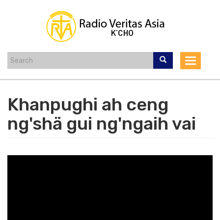
Skip
to
main
content
Toggle
navigat
Khanpughi ah ceng
ng'shä gui ng'ngaih vai