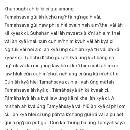
Khanpughi ah bi bi ci gui among
Tamahsaya gùi àh k'chü ng'htà ng'ngaih vãi.
Tamahsaya gùi naw phi a hlé pyein neh a m'thei vãi àh
kä kyaak ci. Suhshan vai lāh myaeta à k'ni àh a m'thei
vãi àh kyã khai, cún cuh m'hnim kyuh vãi àh kyã ci.
Ng'tuk vãi nei a ci ah kyã úng cún àh kyã tú vãi àh kä
kyaak ci. Tuhchü K'cho gùi àh kyã úng kut bäng on
ng'tuk vãi kä mi gäng law bà ci li k'khim mah àh mi ci
láw hlük cún cuh m'chüt neh ang ci úng kä m'chüt ci.
Cún àh kyã hlei Tamahsaya cuh a i yah úng mätah
Tamahsaya àh kyã ci. Támāhsàyà àh kä kyaak ci.
Támāhsàyà àh a kyã law úng kä ni khai àh kyã ci. A
m'shah àh kyã úng Tàmyāhsàyà vãi hlü àh kyã ci phi om
ci. I àh kyã hlei ci úng pãhtá k'chang gùi ká vãi a pu pet
gùi a ng'pon pet gùi. Cun ká thung bà úng Tàmyāhsàyà